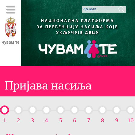
НАЦИОНАЛНА ПЛАТФОРМА
ЗА ПРЕВЕНЦИЈУ НАСИЉА КОЈЕ
УКЉУЧУЈЕ ДЕЦУ
Чувам те
Пријава насиља
1
2
3
4
5
6
7
8
9
10