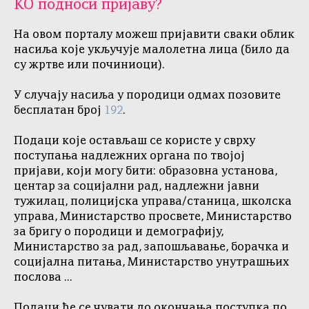
КО подноси пријаву?
На овом порталу можеш пријавити сваки облик
насиља које укључује малолетна лица (било да
су жртве или починиоци).
У случају насиља у породици одмах позовите
бесплатан број
192
.
Подаци које остављаш се користе у сврху
поступања надлежних органа по твојој
пријави, који могу бити: образовна установа,
центар за социјални рад, надлежни јавни
тужилац, полицијска управа/станица, школска
управа, Министарство просвете, Министарство
за бригу о породици и демографију,
Министарство за рад, запошљавање, борачка и
социјална питања, Министарство унутрашњих
послова ...
Подаци ће се чувати до окончања поступка по