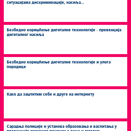
ситуацијама дискриминације, насиља...
Безбедно коришћење дигиталне технологије - превенција
дигиталног насиља
Безбедно коришћење дигиталне технологије и улога
породице
Како да заштитим себе и друге на интернету
Сарадња полиције и установа образовања и васпитања у