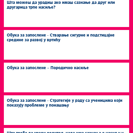
Шта можеш да урадиш ако имаш сазнање да друг или
другарица трпе насиље?
Обука за запослене - Стварање сигурне и подстицајне
средине за развој у вртићу
Обука за запослене – Породично насиље
Обука за запослене - Стратегије у раду са ученицима који
показују проблеме у понашању