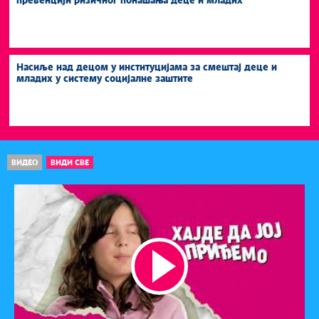
превенцији ризичног понашања деце и младих
Насиље над децом у институцијама за смештај деце и
младих у систему социјалне заштите
ВИДЕО
ВИДИ СВЕ