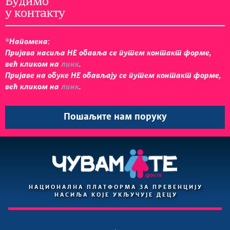
Будимо
у контакту
*Напомена:
Пријавa насиља НЕ обавља се путем контакт форме,
већ кликом на
линк
.
Пријаве на обуке НЕ обављају се путем контакт форме,
већ кликом на
линк
.
Пошаљите нам поруку
НАЦИОНАЛНА ПЛАТФОРМА ЗА ПРЕВЕНЦИЈУ
НАСИЉА КОЈЕ УКЉУЧУЈЕ ДЕЦУ