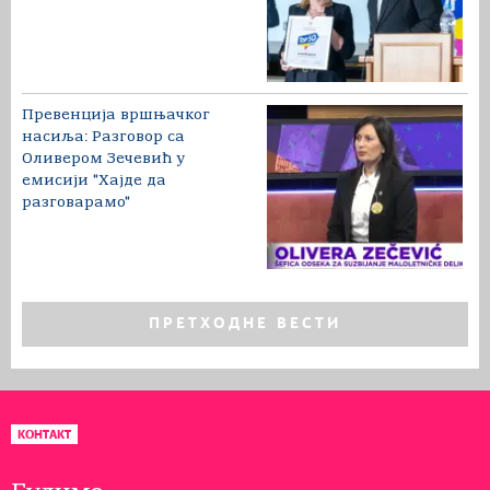
Превенција вршњачког
насиља: Разговор са
Оливером Зечевић у
емисији "Хајде да
разговарамо"
ПРЕТХОДНЕ ВЕСТИ
КОНТАКТ