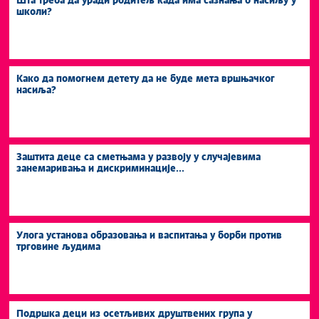
Шта треба да уради родитељ када има сазнања о насиљу у
школи?
Како да помогнем детету да не буде мета вршњачког
насиља?
Заштита деце са сметњама у развоју у случајевима
занемаривања и дискриминације...
Улога установа образовања и васпитања у борби против
трговине људима
Подршка деци из осетљивих друштвених група у