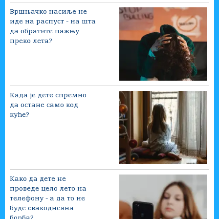
Вршњачко насиље не
иде на распуст - на шта
да обратите пажњу
преко лета?
Када је дете спремно
да остане само код
куће?
Како да дете не
проведе цело лето на
телефону - а да то не
буде свакодневна
борба?