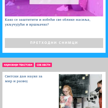
Како се заштитити и избећи све облике насиља,
укључујући и вршњачко?
ПРЕТХОДНИ СНИМЦИ
НАЈНОВИЈИ ТЕКСТОВИ
СВЕ ВЕСТИ
Светски дан науке за
мир и развој