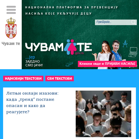
НАЦИОНАЛНА ПЛАТФОРМА
ЗА ПРЕВЕНЦИЈУ
НАСИЉА КОЈЕ УКЉУЧУЈЕ ДЕЦУ
Чувам те
...јер
ЗАЈЕДНО
Кликни овде и ПРИЈАВИ НАСИЉЕ
СМО ЈАЧИ!
НАЈНОВИЈИ ТЕКСТОВИ
СВИ ТЕКСТОВИ
Летњи онлајн изазови:
када „тренд“ постане
опасан и како да
реагујете?