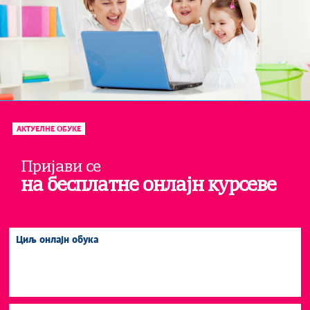
Лепо васпитање ствара добре људе!
АКТУЕЛНЕ ОБУКЕ
Пријави се
на бесплатне онлајн курсеве
Циљ онлајн обука