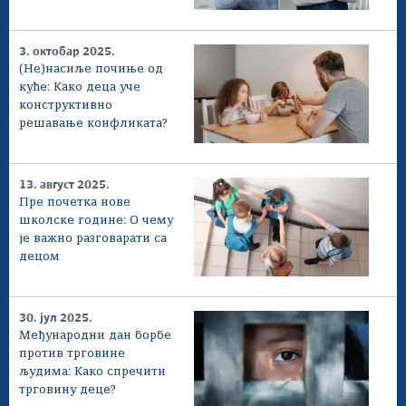
3. октобар 2025.
(Не)насиље почиње од
куће: Како деца уче
конструктивно
решавање конфликата?
13. август 2025.
Пре почетка нове
школске године: О чему
је важно разговарати са
децом
30. јул 2025.
Међународни дан борбе
против трговине
људима: Како спречити
трговину деце?