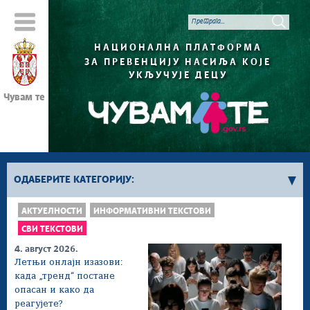
НАЦИОНАЛНА ПЛАТФОРМА
ЗА ПРЕВЕНЦИЈУ НАСИЉА КОЈЕ
УКЉУЧУЈЕ ДЕЦУ
Чувам те
ОДАБЕРИТЕ КАТЕГОРИЈУ:
АКТУЕЛНОСТИ
ИНФОРМАТИВНИ ТЕКСТОВИ
Сви текстови
СВИ ТЕКСТОВИ
Породичне теме
4. август 2026.
Деца и млади
Летњи онлајн изазови:
Интернет и друштвене мреже
када „тренд“ постане
опасан и како да
Међусекторска сарадња у заштити деце од насиља
реагујете?