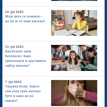
23. јул 2025.
Моје дете се повукло –
да ли је то знак насиља?
11. јул 2025.
Дигитално није
безопасно: Како
препознати и зауставити
сајбер насиље?
7. јул 2025.
Тишина боли: Зашто
они који трпе насиље
ћуте и како да их
чујемо?