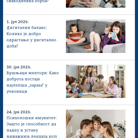
свакодневна борба?
1. јул 2026.
Дигитални баланс:
Колико је добро
одрастање у дигитално
доба?
30. јун 2026.
Вршњаци ментори: Како
доброта постаје
најлепша „зараза“ у
учионици
24. јун 2026.
Психолошки имунитет:
Зашто је способност да
падну и устану
најважнија лекција коју