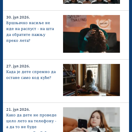
30. јул 2026.
Вршњачко насиље не
иде на распуст - на шта
да обратите пажњу
преко лета?
27. јул 2026.
Када је дете спремно да
остане само код куће?
21. јул 2026.
Како да дете не проведе
цело лето на телефону -
а да то не буде