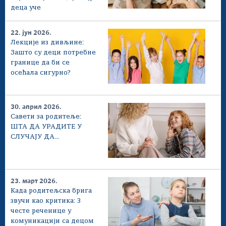
деца уче
22. јун 2026.
Лекције из дивљине:
Зашто су деци потребне
границе да би се
осећала сигурно?
30. април 2026.
Савети за родитеље:
ШТА ДА УРАДИТЕ У
СЛУЧАЈУ ДА...
23. март 2026.
Када родитељска брига
звучи као критика: 3
честе реченице у
комуникацији са децом