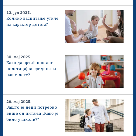
12. јун 2025.
Колико васпитање утиче
на карактер детета?
30. мај 2025.
Како да вртић постане
подстицајна средина за
ваше дете?
26. мај 2025.
Зашто је деци потребно
више од питања „Како је
било у школи?“