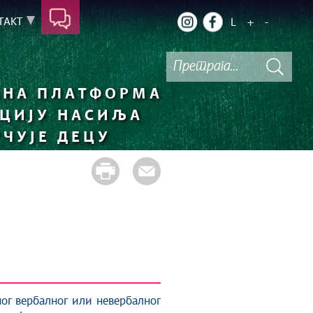
ТАКТ
L
+
-
НА ПЛАТФОРМА
НЦИЈУ НАСИЉА
УЧУЈЕ ДЕЦУ
ог вербалног или невербалног