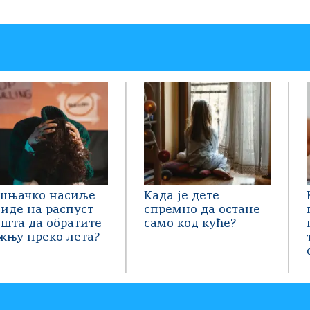
шњачко насиље
Када је дете
 иде на распуст -
спремно да остане
 шта да обратите
само код куће?
жњу преко лета?