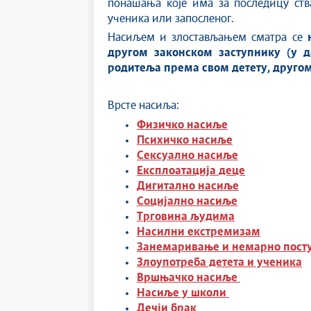
понашања које има за последицу ства
ученика или запосленог.
Насиљем и злостављањем сматра се
другом законском заступнику (у д
родитеља према свом детету, другом
Врсте насиља:
Физичко насиље
Психичко насиље
Сексуално насиље
Експлоатација
деце
Дигитално насиље
Социјално насиље
Трговина људима
Насилни екстремизам
Занемаривање и немарно пост
Злоупотреба детета и ученика
Вршњачко насиље
Насиље у школи
Дечји брак