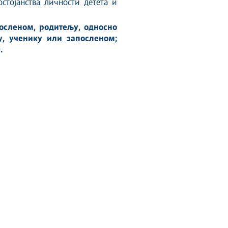
стојанства личности детета и
осленом, родитељу, односно
у, ученику или запосленом;
.