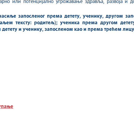
рно или потенцијално угрожавање здравља, развоја и до
насиље запосленог према детету, ученику, другом зап
аљем тексту: родитељ); ученика према другом детет
 детету и ученику, запосленом као и према трећем лицу
упање