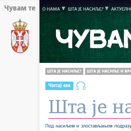
Чувам те
О НАМА
ШТА ЈЕ НАСИЉЕ?
АКТУЕЛН
ШТА ЈЕ НАСИЉЕ?
ШТА ЈЕ НАСИЉЕ И В
Читај ми
Шта је н
Под насиљем и злостављањем подразум