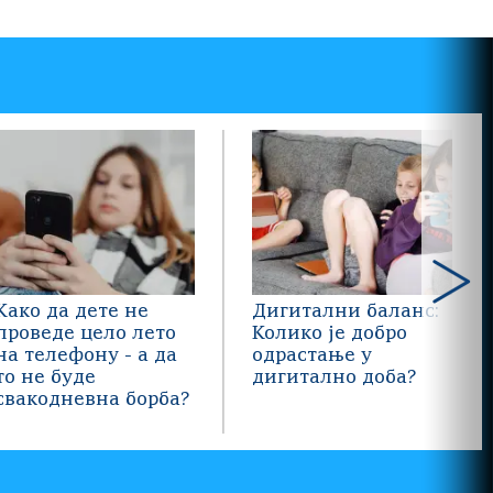
Како да дете не
Дигитални баланс:
проведе цело лето
Колико је добро
на телефону - а да
одрастање у
то не буде
дигитално доба?
свакодневна борба?