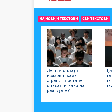
НАЈНОВИЈИ ТЕКСТОВИ
СВИ ТЕКСТОВИ
Летњи онлајн
Вр
изазови: када
не
„тренд“ постане
на
опасан и како да
па
реагујете?