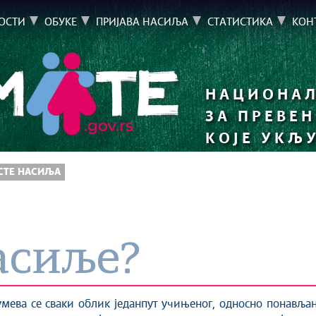
ОСТИ
ОБУКЕ
ПРИЈАВА НАСИЉА
СТАТИСТИКА
КОН
НАЦИОНАЛ
ЗА ПРЕВЕ
КОЈЕ УКЉ
РСТЕ НАСИЉА
асиље?
ева се сваки облик једанпут учињеног, односно понављан