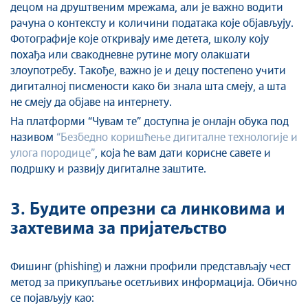
децом на друштвеним мрежама, али је важно водити
рачуна о контексту и количини података које објављују.
Фотографије које откривају име детета, школу коју
похађа или свакодневне рутине могу олакшати
злоупотребу. Такође, важно је и децу постепено учити
дигиталној писмености како би знала шта смеју, а шта
не смеју да објаве на интернету.
На платформи “Чувам те” доступна је онлајн обука под
називом
“Безбедно коришћење дигиталне технологије и
улога породице”
, која ће вам дати корисне савете и
подршку и развију дигиталне заштите.
3. Будите опрезни са линковима и
захтевима за пријатељство
Фишинг (phishing) и лажни профили представљају чест
метод за прикупљање осетљивих информација. Обично
се појављују као: