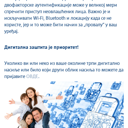
двофакторске аутентификације може у великој мери
спречити приступ неовлашћених лица. Важно је и
искључивати Wi-Fi, Bluetooth и локацију када се не
користе, јер и то може бити начин за „провалу” у ваш
уређај.
Дигитална заштита је приоритет!
Уколико ви или неко из ваше околине трпи
дигитално
насиље или било који други облик насиља то можете да
пријавите
ОВДЕ
.