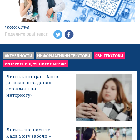
Photo: Canva
Поделите овај текст:
АКТУЕЛНОСТИ
ИНФОРМАТИВНИ ТЕКСТОВИ
СВИ ТЕКСТОВИ
ИНТЕРНЕТ И ДРУШТВЕНЕ МРЕЖЕ
Дигитални траг: Зашто
је важно шта данас
остављаш на
интернету?
Дигитално насиље:
Када Story заболи –