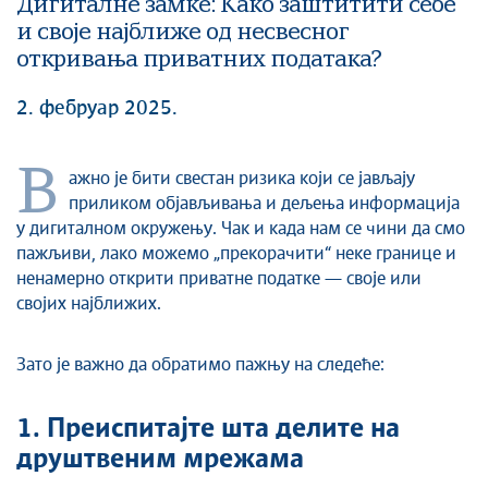
Дигиталне замке: Како заштитити себе
и своје најближе од несвесног
откривања приватних података?
2. фебруар 2025.
В
ажно је бити свестан ризика који се јављају
приликом објављивања и дељења информација
у дигиталном окружењу. Чак и када нам се чини да смо
пажљиви, лако можемо „прекорачити“ неке границе и
ненамерно открити приватне податке — своје или
својих најближих.
Зато је важно да обратимо пажњу на следеће:
1. Преиспитајте шта делите на
друштвеним мрежама