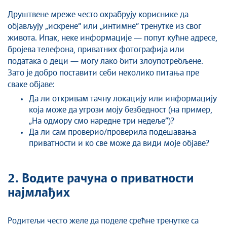
Друштвене мреже често охрабрују кориснике да
објављују „искрене“ или „интимне“ тренутке из свог
живота. Ипак, неке информације — попут кућне адресе,
бројева телефона, приватних фотографија или
података о деци — могу лако бити злоупотребљене.
Зато је добро поставити себи неколико питања пре
сваке објаве:
Да ли откривам тачну локацију или информацију
која може да угрози моју безбедност (на пример,
„На одмору смо наредне три недеље”)?
Да ли сам проверио/проверила подешавања
приватности и ко све може да види моје објаве?
2. Водите рачуна о приватности
најмлађих
Родитељи често желе да поделе срећне тренутке са