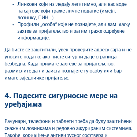
Линкови који изгледају легитимно, али вас воде
на сајтове који траже личне податке (имејл,
лозинку, ПИН...).
Профили „особа“ које не познајете, али вам шаљу
захтев за пријатељство и затим траже одређене
информације.
Да бисте се заштитили, увек проверите адресу сајта и не
уносите податке ако нисте сигурни да је страница
безбедна. Када примате захтеве за пријатељство,
размислите да ли заиста познајете ту особу или бар
имате заједничке пријатеље.
4. Подесите сигурносне мере на
уређајима
Рачунари, телефони и таблети треба да буду заштићени
снажним лозинкама и редовно ажурираним системима.
Такође, коришћење антивирусног софтвера и