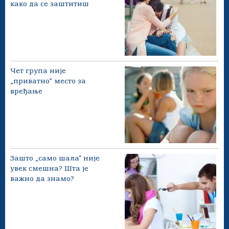
како да се заштитиш
Чет група није
„приватно” место за
вређање
Зашто „само шала“ није
увек смешна? Шта је
важно да знамо?