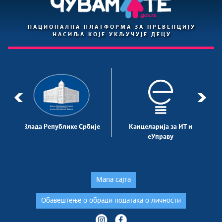
НАЦИОНАЛНА ПЛАТФОРМА ЗА ПРЕВЕНЦИЈУ
НАСИЉА КОЈЕ УКЉУЧУЈЕ ДЕЦУ
з
Влада Републике Србије
Канцеларија за ИТ и
еУправу
Мапа сајта
Обавештење о обради података о личности