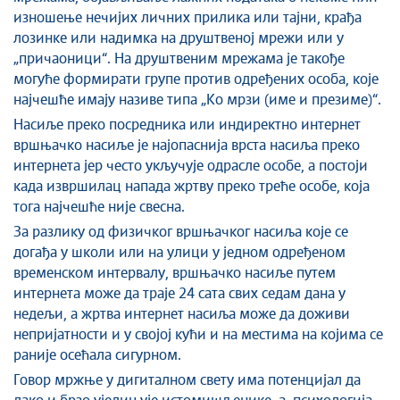
изношење нечијих личних прилика или тајни, крађа
лозинке или надимка на друштвеној мрежи или у
„причаоници“. На друштвеним мрежама је такође
могуће формирати групе против одређених особа, које
најчешће имају називе типа „Ко мрзи (име и презиме)“.
Насиље преко посредника или индиректно интернет
вршњачко насиље је најопаснија врста насиља преко
интернета јер често укључује одрасле особе, а постоји
када извршилац напада жртву преко треће особе, која
тога најчешће није свесна.
За разлику од физичког вршњачког насиља које се
догађа у школи или на улици у једном одређеном
временском интервалу, вршњачко насиље путем
интернета може да траје 24 сата свих седам дана у
недељи, а жртва интернет насиља може да доживи
непријатности и у својој кући и на местима на којима се
раније осећала сигурном.
Говор мржње у дигиталном свету има потенцијал да