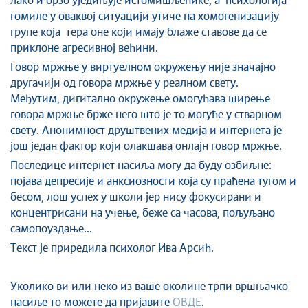
лако и брзо уједињује истомишљенике, а психологија
гомиле у оваквој ситуацији утиче на хомогенизацију
групе која тера оне који имају блаже ставове да се
приклоне агресивној већини.
Говор мржње у виртуелном окружењу није значајно
другачији од говора мржње у реалном свету.
Међутим, дигитално окружење омогућава ширење
говора мржње брже него што је то могуће у стварном
свету. Анонимност друштвених медија и интернета је
још један фактор који олакшава онлајн говор мржње.
Последице интернет насиља могу да буду озбиљне:
појава депресије и анксиозности која су праћена тугом и
бесом, лош успех у школи јер нису фокусирани и
концентрисани на учење, беже са часова, пољуљано
самопоуздање...
Текст је приредила психолог Ива Арсић.
Уколико ви или неко из ваше околине трпи вршњачко
насиље то можете да пријавите
ОВДЕ
.