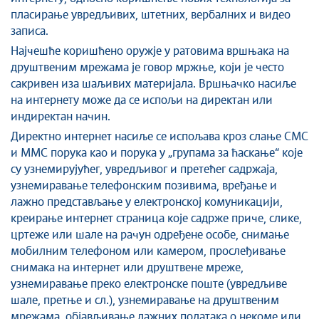
пласирање увредљивих, штетних, вербалних и видео
записа.
Најчешће коришћено оружје у ратовима вршњака на
друштвеним мрежама је говор мржње, који је често
сакривен иза шаљивих материјала. Вршњачко насиље
на интернету може да се испољи на директан или
индиректан начин.
Директно интернет насиље се испољава кроз слање СМС
и ММС порука као и порука у „групама за ћаскање“ које
су узнемирујућег, увредљивог и претећег садржаја,
узнемиравање телефонским позивима, вређање и
лажно представљање у електронској комуникацији,
креирање интернет страница које садрже приче, слике,
цртеже или шале на рачун одређене особе, снимање
мобилним телефоном или камером, прослеђивање
снимака на интернет или друштвене мреже,
узнемиравање преко електронске поште (увредљиве
шале, претње и сл.), узнемиравање на друштвеним
мрежама, објављивање лажних података о некоме или