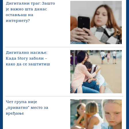
Дигитални траг: Зашто
је важно шта данас
остављаш на
интернету?
Дигитално насиље:
Када Story заболи –
како да се заштитиш
Чет група није
„приватно” место за
вређање