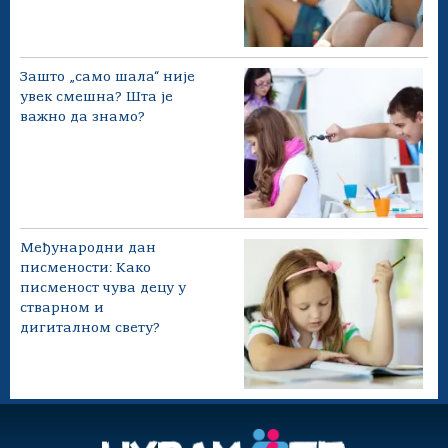
Зашто „само шала“ није
увек смешна? Шта је
важно да знамо?
Међународни дан
писмености: Како
писменост чува децу у
стварном и
дигиталном свету?