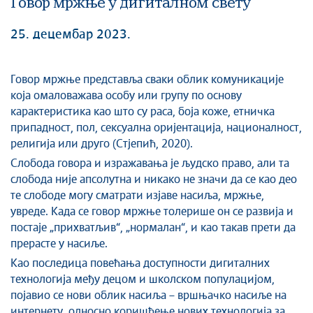
Говор мржње у дигиталном свету
25. децембар 2023.
Говор мржње представља сваки облик комуникације
која омаловажава особу или групу по основу
карактеристика као што су раса, боја коже, етничка
припадност, пол, сексуална оријентација, националност,
религија или друго (Стјепић, 2020).
Слобода говора и изражавања је људско право, али та
слобода није апсолутна и никако не значи да се као део
те слободе могу сматрати изјаве насиља, мржње,
увреде. Када се говор мржње толерише он се развија и
постаје „прихватљив“, „нормалан“, и као такав прети да
прерасте у насиље.
Као последица повећања доступности дигиталних
технологија међу децом и школском популацијом,
појавио се нови облик насиља – вршњачко насиље на
интернету, односно коришћење нових технологија за