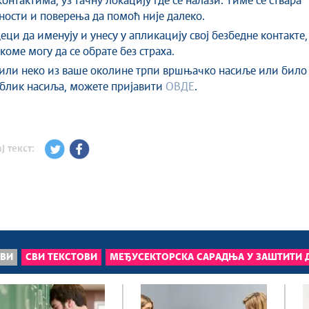
онтактима, уз тачну локацију где се налази. Тиме се ствара
рности и поверења да помоћ није далеко.
ци да именују и унесу у апликацију свој безбедне контакте,
коме могу да се обрате без страха.
или неко из ваше околине трпи вршњачко насиље или било
облик насиља, можете пријавити
ОВДЕ
.
ј текст:
ОВИ
СВИ ТЕКСТОВИ
МЕЂУСЕКТОРСКА САРАДЊА У ЗАШТИТИ 