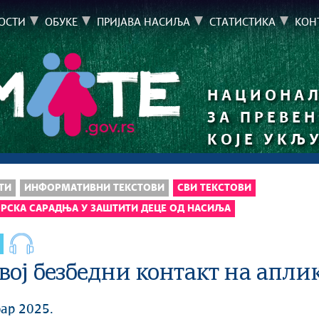
ОСТИ
ОБУКЕ
ПРИЈАВА НАСИЉА
СТАТИСТИКА
КОН
НАЦИОНАЛ
ЗА ПРЕВЕ
КОЈЕ УКЉ
ТИ
ИНФОРМАТИВНИ ТЕКСТОВИ
СВИ ТЕКСТОВИ
РСКА САРАДЊА У ЗАШТИТИ ДЕЦЕ ОД НАСИЉА
твој безбедни контакт на апли
бар 2025.