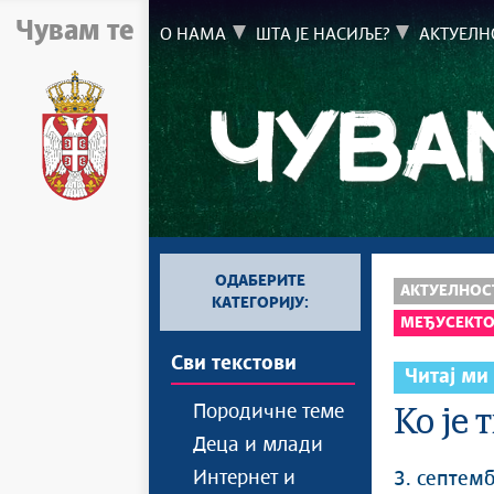
Чувам те
О НАМА
ШТА ЈЕ НАСИЉЕ?
АКТУЕЛН
ОДАБЕРИТЕ
АКТУЕЛНОС
КАТЕГОРИЈУ:
МЕЂУСЕКТО
Сви текстови
Читај ми
Породичне теме
Ко је 
Деца и млади
Интернет и
3. септем