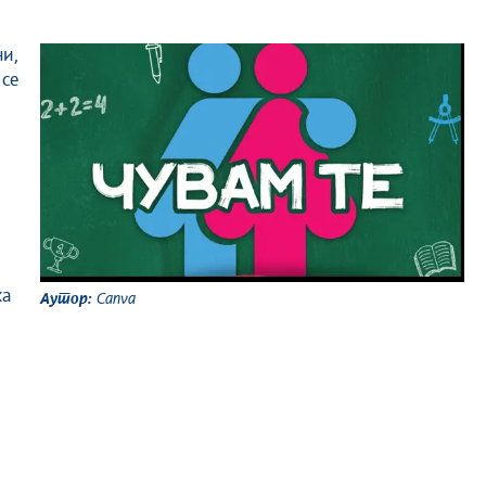
се
жа
Аутор:
Canva