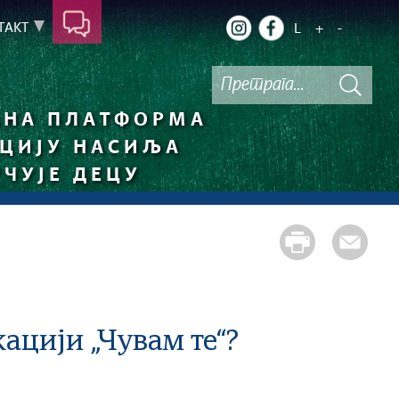
ТАКТ
L
+
-
НА ПЛАТФОРМА
НЦИЈУ НАСИЉА
УЧУЈЕ ДЕЦУ
кацији „Чувам те“?