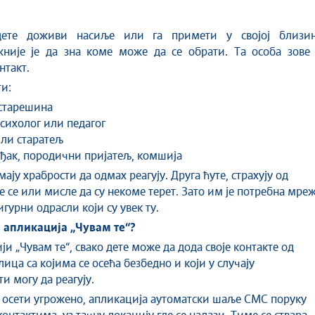
жније је да зна коме може да се обрати. Та особа зове 
нтакт.
и:
старешина
сихолог или педагог
ли старатељ
ођак, породични пријатељ, комшија
ају храбрости да одмах реагују. Друга ћуте, страхују од
е се или мисле да су некоме терет. Зато им је потребна мре
гурни одрасли који су увек ту.
 апликација „Чувам те“?
и „Чувам те“, свако дете може да дода своје контакте од
ица са којима се осећа безбедно и који у случају
и могу да реагују.
е осети угрожено, апликација аутоматски шаље СМС поруку