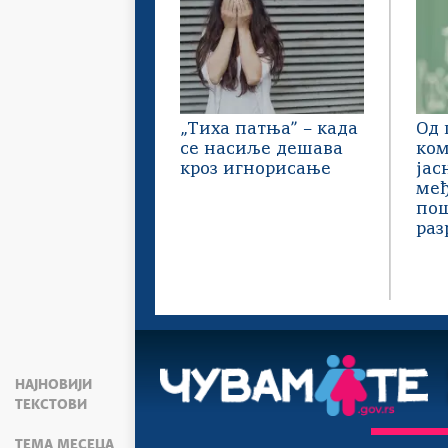
„Тиха патња” – када
Од 
се насиље дешава
ком
кроз игнорисање
јас
међ
пош
раз
НАЈНОВИЈИ
ТЕКСТОВИ
ТЕМА МЕСЕЦА