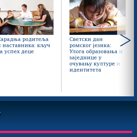
Сарадња родитеља
Светски дан
и наставника: кључ
ромског језика:
за успех деце
Улога образовања и
заједнице у
очувању културе и
идентитета
У