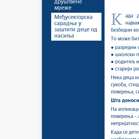
друштвене
мреже
Када дете доживи насиље или га примети у својој близини,
Међусекторска
најва
сарадња у
заштити деце од
безбедни ко
насиља
То може бит
● разредни 
● школски п
● родитељ и
● старији р
Нека деца им
сукоба, стид
поверења, си
Шта доноси
На апликациј
поверења – л
непријатност
Када се дет