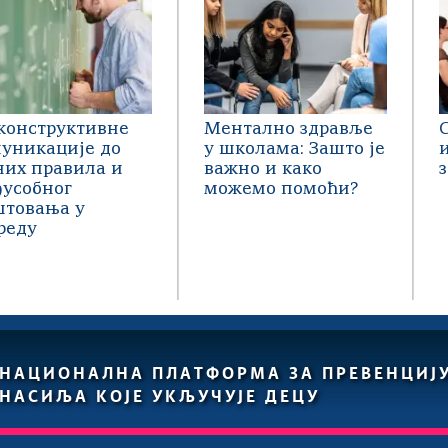
конструктивне
Ментално здравље
уникације до
у школама: Зашто је
них правила и
важно и како
усобног
можемо помоћи?
товања у
реду
НАЦИОНАЛНА ПЛАТФОРМА ЗА ПРЕВЕНЦИЈ
НАСИЉА КОЈЕ УКЉУЧУЈЕ ДЕЦУ