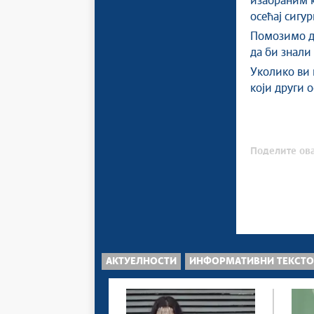
изабраним к
осећај сигу
Помозимо де
да би знали 
Уколико ви 
који други 
Поделите ова
АКТУЕЛНОСТИ
ИНФОРМАТИВНИ ТЕКСТ