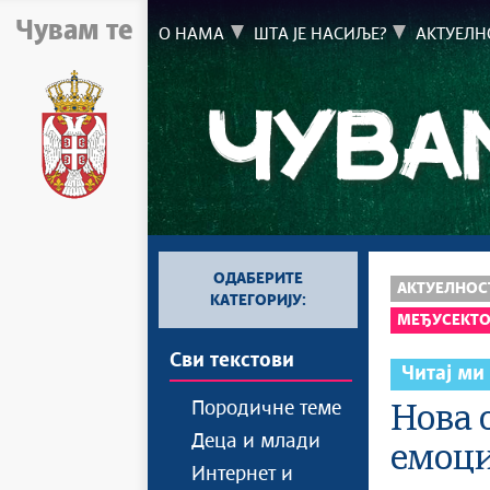
Чувам те
О НАМА
ШТА ЈЕ НАСИЉЕ?
АКТУЕЛН
ОДАБЕРИТЕ
АКТУЕЛНОС
КАТЕГОРИЈУ:
МЕЂУСЕКТО
Сви текстови
Читај ми
Породичне теме
Нова 
Деца и млади
емоци
Интернет и