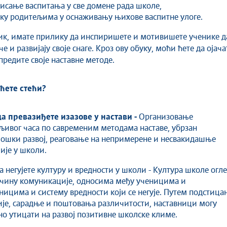
исање васпитања у све домене рада школе,
ку родитељима у оснаживању њихове васпитне улоге.
ик, имате прилику да инспиришете и мотивишете ученике д
че и развијају своје снаге. Кроз ову обуку, моћи ћете да ојача
предите своје наставне методе.
ћете стећи?
да превазиђете изазове у настави -
Организовање
ивог часа по савременим методама наставе, убрзан
ошки развој, реаговање на непримерене и несвакидашње
ије у школи.
а негујете културу и вредности у школи -
Култура школе огл
ачину комуникације, односима међу ученицима и
ницима и систему вредности који се негује. Путем подстица
је, сарадње и поштовања различитости, наставници могу
но утицати на развој позитивне школске климе.