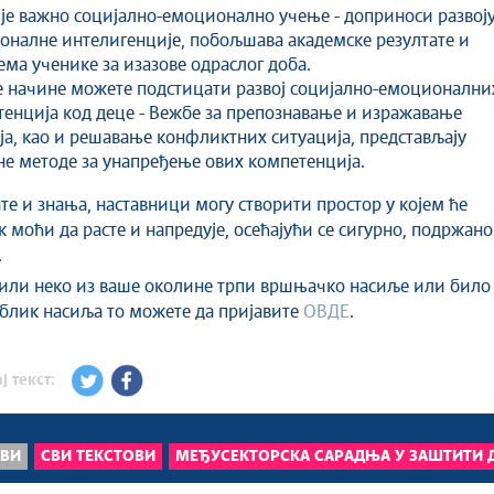
је важно социјално-емоционално учење -
доприноси развој
налне интелигенције, побољшава академске резултате и
ма ученике за изазове одраслог доба.
е начине можете подстицати развој социјално-емоционални
тенција код деце
- Вежбе за препознавање и изражавање
а, као и решавање конфликтних ситуација, представљају
не методе за унапређење ових компетенција.
ате и знања, наставници могу створити простор у којем ће
к моћи да расте и напредује, осећајући се сигурно, подржано
.
или неко из ваше околине трпи вршњачко насиље или било
облик насиља то можете да пријавите
ОВДЕ
.
ј текст:
ОВИ
СВИ ТЕКСТОВИ
МЕЂУСЕКТОРСКА САРАДЊА У ЗАШТИТИ 