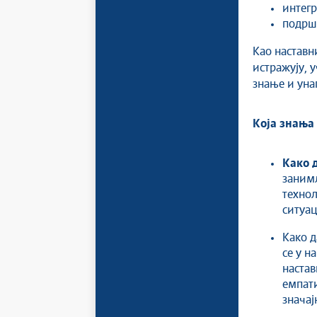
интегр
подрш
Као наставн
истражују, у
знање и уна
Која знања 
Како 
занимљ
технол
ситуац
Како д
се у н
настав
емпати
значај