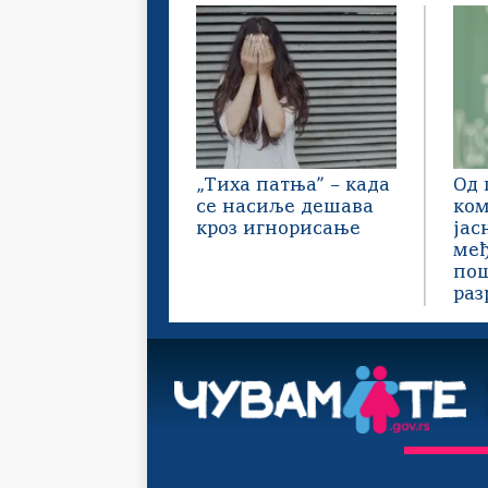
„Тиха патња” – када
Од 
се насиље дешава
ком
кроз игнорисање
јас
међ
пош
раз