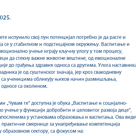
025.
ја се у стабилном и подстицајном окружењу. Васпитање и
моционално учење играју кључну улогу у том процесу,
ци да стекну важне животне вештине, од емоционалне
ије до грађења здравих односа са другима. Улога наставник
адника је од суштинског значаја, јер кроз свакодневну
у са ученицима обликују њихов начин размишљања,
односе са околином.
и „Чувам те“ доступна је обука „Васпитање и социјално-
 учење у функцији добробити и целовитог развоја деце“,
посленима у установама образовања и васпитања. Ова виде
 практичне смернице за унапређивање компетенција
у образовном сектору, са фокусом на: