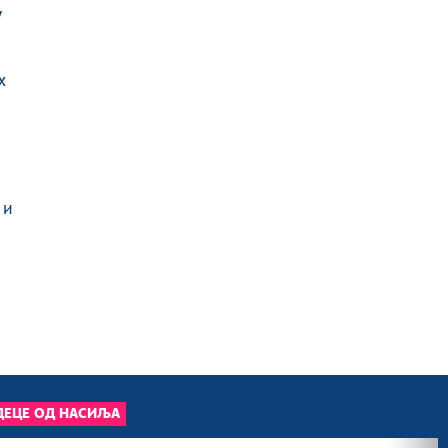
у
х
 и
ДЕЦЕ ОД НАСИЉА