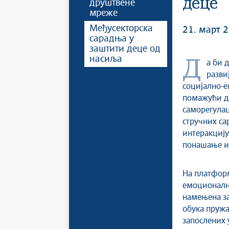
деце
друштвене
мреже
Међусекторска
21. март 2
сарадња у
заштити деце од
насиља
Да би дете испунило свој пун потенцијал потребно је да расте и
разви
социјално-е
помажући де
саморегулац
стручних сар
интеракциј
понашање и 
На платформ
емоционално
намењена за
обука пружа
запослених 