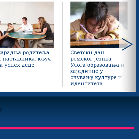
Сарадња родитеља
Светски дан
и наставника: кључ
ромског језика:
за успех деце
Улога образовања и
заједнице у
очувању културе и
идентитета
У