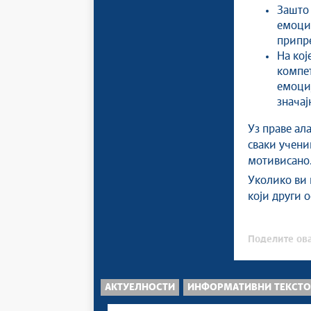
Зашто 
емоцио
припре
На кој
компе
емоциј
значај
Уз праве ал
сваки учени
мотивисано
Уколико ви 
који други 
Поделите ова
АКТУЕЛНОСТИ
ИНФОРМАТИВНИ ТЕКСТ