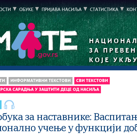
ОСТИ
ОБУКЕ
ПРИЈАВА НАСИЉА
СТАТИСТИКА
КОН
НАЦИОНАЛ
ЗА ПРЕВЕ
КОЈЕ УКЉ
ТИ
ИНФОРМАТИВНИ ТЕКСТОВИ
СВИ ТЕКСТОВИ
РСКА САРАДЊА У ЗАШТИТИ ДЕЦЕ ОД НАСИЉА
обука за наставнике: Васпитањ
онално учење у функцији доб