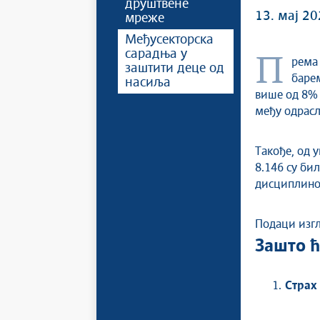
друштвене
13. мај 20
мреже
Међусекторска
сарадња у
Према UNICEF извештају из 2017. године скоро 70% деце у Србији је
заштити деце од
баре
насиља
више од 8% 
међу одрасл
Такође, од 
8.146 су би
дисциплино
Подаци изгл
Зашто 
Страх