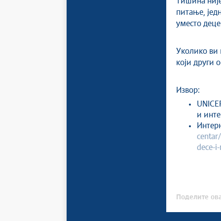
Тишина није 
питање, јед
уместо деце 
Уколико ви 
који други 
Извор:
UNICEF
и инте
Интерн
centar/
dece-i
Поделите ова