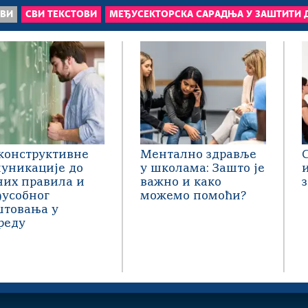
ОВИ
СВИ ТЕКСТОВИ
МЕЂУСЕКТОРСКА САРАДЊА У ЗАШТИТИ 
конструктивне
Ментално здравље
уникације до
у школама: Зашто је
них правила и
важно и како
усобног
можемо помоћи?
товања у
реду