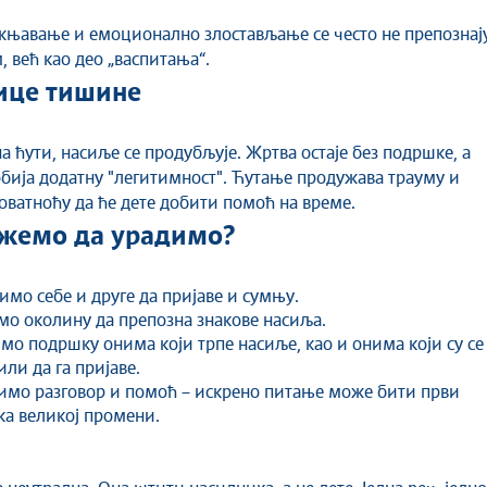
њавање и емоционално злостављање се често не препознај
, већ као део „васпитања“.
ице тишине
а ћути, насиље се продубљује. Жртва остаје без подршке, а
бија додатну "легитимност". Ћутање продужава трауму и
оватноћу да ће дете добити помоћ на време.
жемо да урадимо?
мо себе и друге да пријаве и сумњу.
мо околину да препозна знакове насиља.
о подршку онима који трпе насиље, као и онима који су се
ли да га пријаве.
имо разговор и помоћ – искрено питање може бити први
ка великој промени.