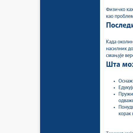
Физичко каж
као проблем
Послед
Када околин
насилник до
смањује вер
Шта мо
Оснажи
Едукуј
Пружим
одважи
Понуд
корак 