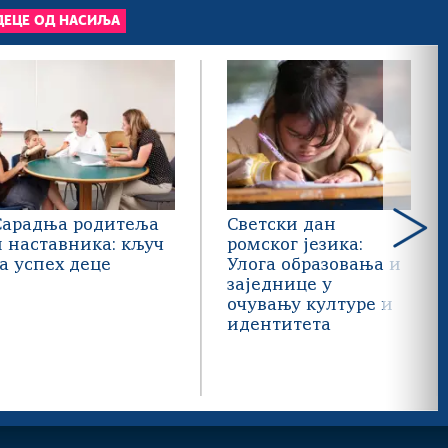
ДЕЦЕ ОД НАСИЉА
Сарадња родитеља
Светски дан
и наставника: кључ
ромског језика:
за успех деце
Улога образовања и
заједнице у
очувању културе и
идентитета