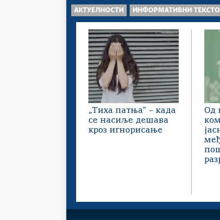
АКТУЕЛНОСТИ
ИНФОРМАТИВНИ ТЕКСТ
„Тиха патња” – када
Од 
се насиље дешава
ком
кроз игнорисање
јас
међ
пош
раз