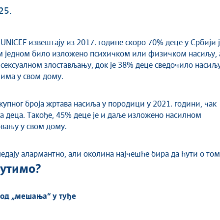
25.
м једном било изложено психичком или физичком насиљу, 
сексуалном злостављању, док је 38% деце сведочило насиљ
има у свом дому.
укупног броја жртава насиља у породици у 2021. години, чак
ла деца. Такође, 45% деце је и даље изложено насилном
вању у свом дому.
едају алармантно, али околина најчешће бира да ћути о том
ћутимо?
 од „мешања“ у туђе