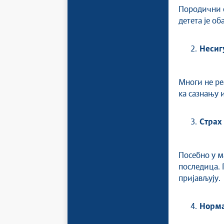
Породични о
детета је об
Несиг
Многи не ре
ка сазнању 
Страх
Посебно у м
последица. 
пријављују.
Норма