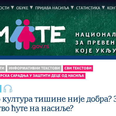
ОСТИ
ОБУКЕ
ПРИЈАВА НАСИЉА
СТАТИСТИКА
КОН
НАЦИОНАЛ
ЗА ПРЕВЕ
КОЈЕ УКЉ
ТИ
ИНФОРМАТИВНИ ТЕКСТОВИ
СВИ ТЕКСТОВИ
РСКА САРАДЊА У ЗАШТИТИ ДЕЦЕ ОД НАСИЉА
 култура тишине није добра? 
во ћуте на насиље?