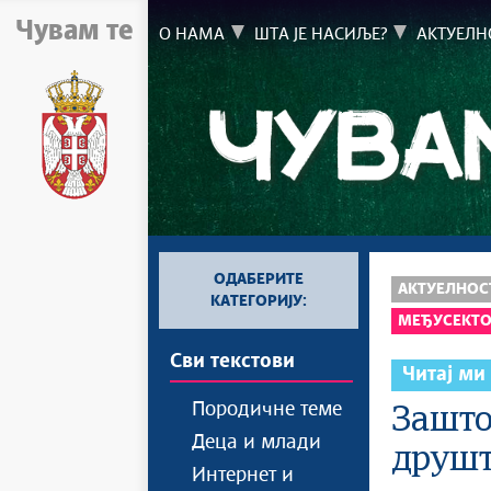
Чувам те
О НАМА
ШТА ЈЕ НАСИЉЕ?
АКТУЕЛН
ОДАБЕРИТЕ
АКТУЕЛНОС
КАТЕГОРИЈУ:
МЕЂУСЕКТО
Сви текстови
Читај ми
Породичне теме
Зашто
Деца и млади
друшт
Интернет и