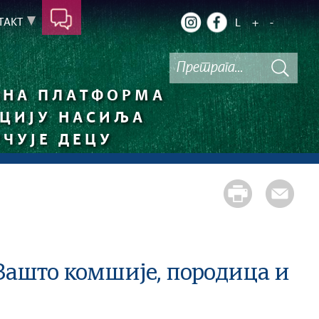
ТАКТ
L
+
-
НА ПЛАТФОРМА
НЦИЈУ НАСИЉА
УЧУЈЕ ДЕЦУ
Зашто комшије, породица и