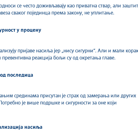
дноси се често доживљавају као приватна ствар, али зашти
авеза сваког појединца према закону, не уплитање.
урност у процену
ализују пријаве насиља јер „нису сигурни“. Али и мали кора
и превентивна реакција бољи су од окретања главе.
 од последица
ањим срединама присутан је страх од замерања или других
Потребно је више подршке и сигурности за оне који
лизација насиља