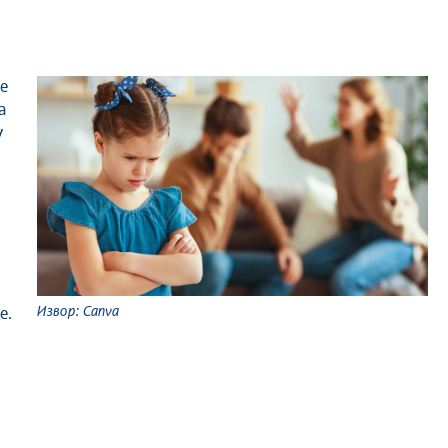
а
у
Извор: Canva
е.