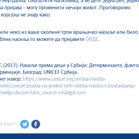
неутрална. Она штити насилника, а не дете. Једна реч, једно
на пријава – могу променити нечији живот. Проговоримо
која још не знају како.
или неко из ваше околине трпи вршњачко насиље или било
облик насиља то можете да пријавите
ОВДЕ
.
. (2017). Насиље према деци у Србији: Детерминанте, факт
рвенције. Београд: UNICEF Србија.
ет извор:
https://www.unicef.org/serbia/medija-
vesti/unicef-poziva-na-prekid-svih-oblika-nasilja-i-zlostavljanja-
-medju-decom?utm_source=chatgpt.com
ј текст: