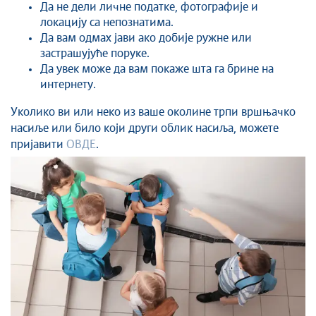
Да не дели личне податке, фотографије и
локацију са непознатима.
Да вам одмах јави ако добије ружне или
застрашујуће поруке.
Да увек може да вам покаже шта га брине на
интернету.
Уколико ви или неко из ваше околине трпи вршњачко
насиље или било који други облик насиља, можете
пријавити
ОВДЕ
.