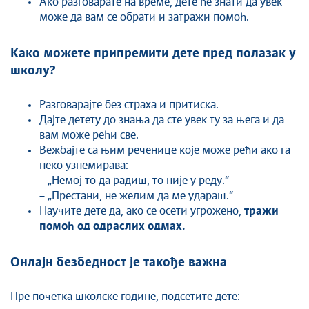
Ако разговарате на време, дете ће знати да увек
може да вам се обрати и затражи помоћ.
Како можете припремити дете пред полазак у
школу?
Разговарајте без страха и притиска.
Дајте детету до знања да сте увек ту за њега и да
вам може рећи све.
Вежбајте са њим реченице које може рећи ако га
неко узнемирава:
– „Немој то да радиш, то није у реду.“
– „Престани, не желим да ме удараш.“
Научите дете да, ако се осети угрожено,
тражи
помоћ од одраслих одмах.
Онлајн безбедност је такође важна
Пре почетка школске године, подсетите дете: