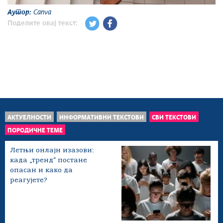
Аутор:
Canva
Поделите овај текст:
АКТУЕЛНОСТИ
ИНФОРМАТИВНИ ТЕКСТОВИ
СВИ ТЕКСТОВИ
ПОРОДИЧНЕ ТЕМЕ
Летњи онлајн изазови:
када „тренд“ постане
опасан и како да
реагујете?