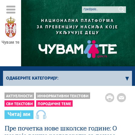
НАЦИОНАЛНА ПЛАТФОРМА
ЗА ПРЕВЕНЦИЈУ НАСИЉА КОЈЕ
УКЉУЧУЈЕ ДЕЦУ
Чувам те
ОДАБЕРИТЕ КАТЕГОРИЈУ:
Сви текстови
АКТУЕЛНОСТИ
ИНФОРМАТИВНИ ТЕКСТОВИ
СВИ ТЕКСТОВИ
ПОРОДИЧНЕ ТЕМЕ
Породичне теме
Деца и млади
Читај ми
Интернет и друштвене мреже
Међусекторска сарадња у заштити деце од насиља
Пре почетка нове школске године: О