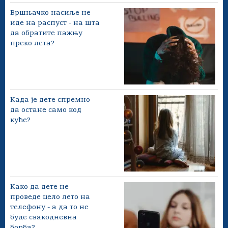
Вршњачко насиље не
иде на распуст - на шта
да обратите пажњу
преко лета?
Када је дете спремно
да остане само код
куће?
Како да дете не
проведе цело лето на
телефону - а да то не
буде свакодневна
борба?