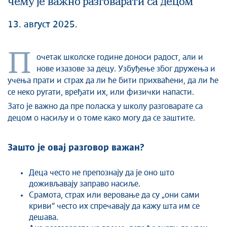
чему је важно разговарати са децом
13. август 2025.
П
очетак школске године доноси радост, али и
нове изазове за децу. Узбуђење због дружења и
учења прати и страх да ли ће бити прихваћени, да ли ће
се неко ругати, вређати их, или физички напасти.
Зато је важно да пре поласка у школу разговарате са
децом о насиљу и о томе како могу да се заштите.
Зашто је овај разговор важан?
Деца често не препознају да је оно што
доживљавају заправо насиље.
Срамота, страх или веровање да су „они сами
криви“ често их спречавају да кажу шта им се
дешава.