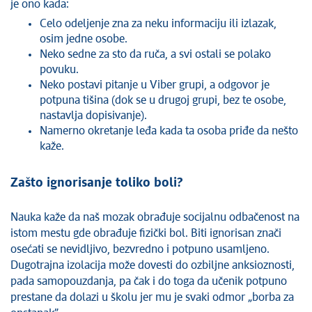
je ono kada:
Celo odeljenje zna za neku informaciju ili izlazak,
osim jedne osobe.
Neko sedne za sto da ruča, a svi ostali se polako
povuku.
Neko postavi pitanje u Viber grupi, a odgovor je
potpuna tišina (dok se u drugoj grupi, bez te osobe,
nastavlja dopisivanje).
Namerno okretanje leđa kada ta osoba priđe da nešto
kaže.
Zašto ignorisanje toliko boli?
Nauka kaže da naš mozak obrađuje socijalnu odbačenost na
istom mestu gde obrađuje fizički bol. Biti ignorisan znači
osećati se nevidljivo, bezvredno i potpuno usamljeno.
Dugotrajna izolacija može dovesti do ozbiljne anksioznosti,
pada samopouzdanja, pa čak i do toga da učenik potpuno
prestane da dolazi u školu jer mu je svaki odmor „borba za