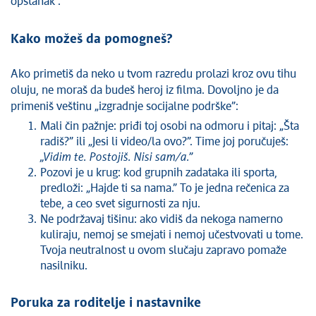
opstanak”.
Kako možeš da pomogneš?
Ako primetiš da neko u tvom razredu prolazi kroz ovu tihu
oluju, ne moraš da budeš heroj iz filma. Dovoljno je da
primeniš veštinu „izgradnje socijalne podrške”:
Mali čin pažnje: priđi toj osobi na odmoru i pitaj: „Šta
radiš?” ili „Jesi li video/la ovo?”. Time joj poručuješ:
„Vidim te. Postojiš. Nisi sam/a.”
Pozovi je u krug: kod grupnih zadataka ili sporta,
predloži: „Hajde ti sa nama.” To je jedna rečenica za
tebe, a ceo svet sigurnosti za nju.
Ne podržavaj tišinu: ako vidiš da nekoga namerno
kuliraju, nemoj se smejati i nemoj učestvovati u tome.
Tvoja neutralnost u ovom slučaju zapravo pomaže
nasilniku.
Poruka za roditelje i nastavnike