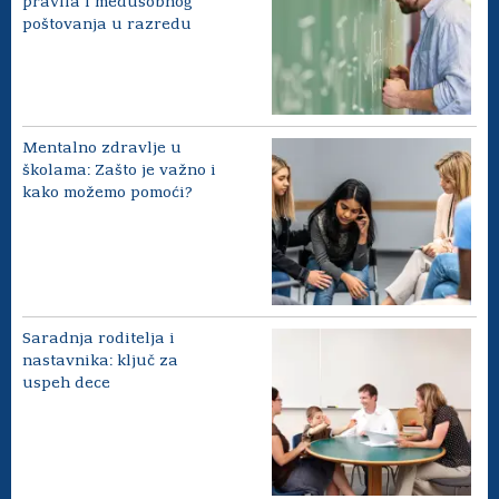
pravila i međusobnog
poštovanja u razredu
Mentalno zdravlje u
školama: Zašto je važno i
kako možemo pomoći?
Saradnja roditelja i
nastavnika: ključ za
uspeh dece