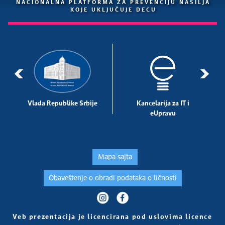
NACIONALNA PLATFORMA ZA PREVENCIJU NASILJA
KOJE UKLJUČUJE DECU
Vlada Republike Srbije
Kancelarija za IT i
eUpravu
Mapa sajta
Obaveštenje o obradi podataka o ličnosti
Veb prezentacija je licencirana pod uslovima licence