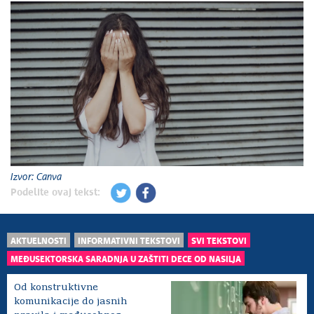
Izvor: Canva
Podelite ovaj tekst:
AKTUELNOSTI
INFORMATIVNI TEKSTOVI
SVI TEKSTOVI
MEĐUSEKTORSKA SARADNJA U ZAŠTITI DECE OD NASILJA
Od konstruktivne
komunikacije do jasnih