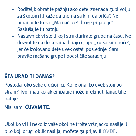
Roditelji: obratite pažnju ako dete iznenada gubi volju
za školom ili kaže da „nema sa kim da priča”. Ne
umanjujte to sa: „Ma naći ćeš druge prijatelje”.
Saslušajte tu patnju.
Nastavnici: vi ste ti koji strukturirate grupe na času. Ne
dozvolite da deca sama biraju grupe „ko sa kim hoće”,
jer će izolovano dete uvek ostati poslednje. Sami
pravite mešane grupe i podstičite saradnju.
ŠTA URADITI DANAS?
Pogledaj oko sebe u učionici. Ko je onaj ko uvek stoji po
strani? Tvoj mali korak empatije može prekinuti lanac tihe
patnje.
Nisi sam.
ČUVAM TE.
Ukoliko vi ili neko iz vaše okoline trpite vršnjačko nasilje ili
bilo koji drugi oblik nasilja, možete ga prijaviti
OVDE
.