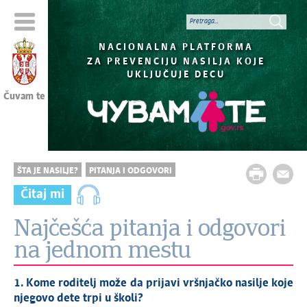
NACIONALNA PLATFORMA
ZA PREVENCIJU NASILJA KOJE
UKLJUČUJE DECU
Čuvam te
ŠTA JE NASILJE?
PITANJA I ODGOVORI
Čitaj mi
Najčešća pitanja i odgovori
na jednom mestu
1. Kome roditelj može da prijavi vršnjačko nasilje koje
njegovo dete trpi u školi?