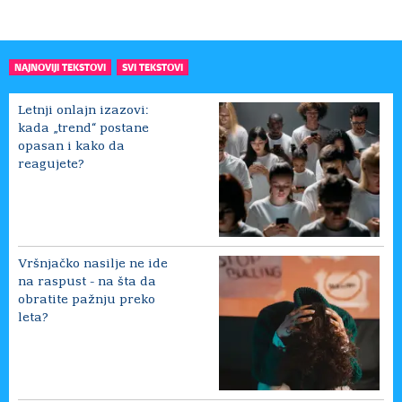
NAJNOVIJI TEKSTOVI
SVI TEKSTOVI
Letnji onlajn izazovi:
kada „trend“ postane
opasan i kako da
reagujete?
Vršnjačko nasilje ne ide
na raspust - na šta da
obratite pažnju preko
leta?