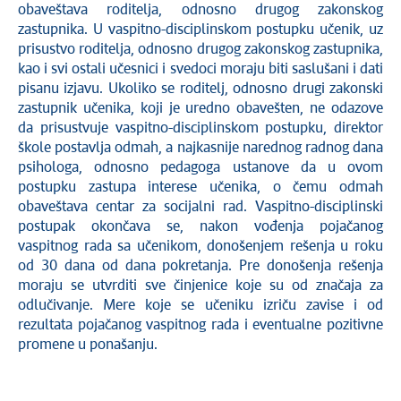
obaveštava roditelja, odnosno drugog zakonskog
zastupnika. U vaspitno-disciplinskom postupku učenik, uz
prisustvo roditelja, odnosno drugog zakonskog zastupnika,
kao i svi ostali učesnici i svedoci moraju biti saslušani i dati
pisanu izjavu. Ukoliko se roditelj, odnosno drugi zakonski
zastupnik učenika, koji je uredno obavešten, ne odazove
da prisustvuje vaspitno-disciplinskom postupku, direktor
škole postavlja odmah, a najkasnije narednog radnog dana
psihologa, odnosno pedagoga ustanove da u ovom
postupku zastupa interese učenika, o čemu odmah
obaveštava centar za socijalni rad. Vaspitno-disciplinski
postupak okončava se, nakon vođenja pojačanog
vaspitnog rada sa učenikom, donošenjem rešenja u roku
od 30 dana od dana pokretanja. Pre donošenja rešenja
moraju se utvrditi sve činjenice koje su od značaja za
odlučivanje. Mere koje se učeniku izriču zavise i od
rezultata pojačanog vaspitnog rada i eventualne pozitivne
promene u ponašanju.