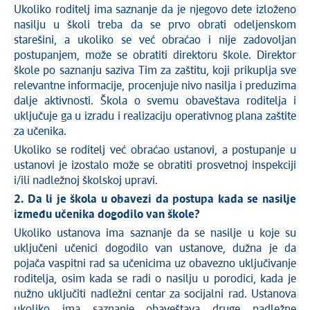
Ukoliko roditelj ima saznanje da je njegovo dete izloženo
nasilju u školi treba da se prvo obrati odeljenskom
starešini, a ukoliko se već obraćao i nije zadovoljan
postupanjem, može se obratiti direktoru škole. Direktor
škole po saznanju saziva Tim za zaštitu, koji prikuplja sve
relevantne informacije, procenjuje nivo nasilja i preduzima
dalje aktivnosti. Škola o svemu obaveštava roditelja i
uključuje ga u izradu i realizaciju operativnog plana zaštite
za učenika.
Ukoliko se roditelj već obraćao ustanovi, a postupanje u
ustanovi je izostalo može se obratiti prosvetnoj inspekciji
i/ili nadležnoj školskoj upravi.
2.
Da li je škola u obavezi da postupa kada se nasilje
između učenika dogodilo van škole?
Ukoliko ustanova ima saznanje da se nasilje u koje su
uključeni učenici dogodilo van ustanove, dužna je da
pojača vaspitni rad sa učenicima uz obavezno uključivanje
roditelja, osim kada se radi o nasilju u porodici, kada je
nužno uključiti nadležni centar za socijalni rad. Ustanova
ukoliko ima saznanje obaveštava druge nadležne