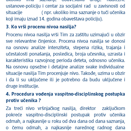
ustanove-policiju i centar za socijalni rad u zavisnosti od
situacije ( npr. ukoliko ima saznanje o tuči učenika
koji imaju iznad 14. godina obaveštava policiju).
3
.
Ko vrši procenu nivoa nasilja?
Procenu nivoa nasilja vrši Tim za zaštitu uzimajući u obzir
sve relevantne činjenice. Procena nivoa nasilja se donosi
na osnovu analize intenziteta, stepena rizika, trajanja i
učestalosti ponašanja, posledica, broja učesnika, uzrasta i
karakteristika razvojnog perioda deteta, odnosno učenika.
Na osnovu opsežne i detaljne analize svake individualne
situacije nasilja Tim procenjuje nivo. Takođe, uzima u obzir
i da li su uključene ili je potrebno da budu uključene i
druge institucije.
4. Procedura vođenja vaspitno-disciplinskog postupka
protiv učenika ?
Za treći nivo vršnjačkog nasilja, direktor zaključkom
pokreće vaspitno-disciplinski postupak protiv učenika
odmah, a najkasnije u roku od dva dana od dana saznanja,
o čemu odmah, a najkasnije narednog radnog dana