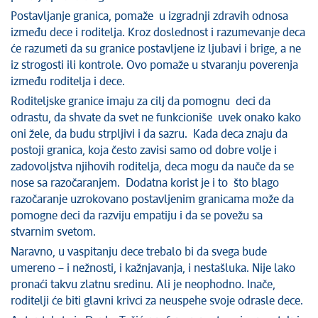
Postavljanje granica, pomaže u izgradnji zdravih odnosa
između dece i roditelja. Kroz doslednost i razumevanje deca
će razumeti da su granice postavljene iz ljubavi i brige, a ne
iz strogosti ili kontrole. Ovo pomaže u stvaranju poverenja
između roditelja i dece.
Roditeljske granice imaju za cilj da pomognu deci da
odrastu, da shvate da svet ne funkcioniše uvek onako kako
oni žele, da budu strpljivi i da sazru. Kada deca znaju da
postoji granica, koja često zavisi samo od dobre volje i
zadovoljstva njihovih roditelja, deca mogu da nauče da se
nose sa razočaranjem. Dodatna korist je i to što blago
razočaranje uzrokovano postavljenim granicama može da
pomogne deci da razviju empatiju i da se povežu sa
stvarnim svetom.
Naravno, u vaspitanju dece trebalo bi da svega bude
umereno – i nežnosti, i kažnjavanja, i nestašluka. Nije lako
pronaći takvu zlatnu sredinu. Ali je neophodno. Inače,
roditelji će biti glavni krivci za neuspehe svoje odrasle dece.