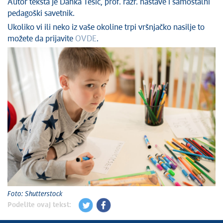
Autor teksta je Danka Tešić, prof. razr. nastave i samostalni
pedagoški savetnik.
Ukoliko vi ili neko iz vaše okoline trpi vršnjačko nasilje to
možete da prijavite
OVDE
.
Foto: Shutterstock
Podelite ovaj tekst: