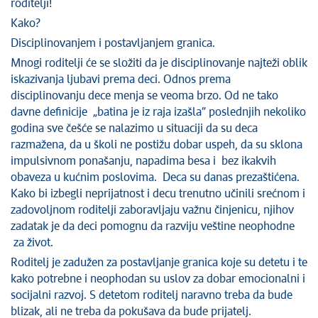
roditelji!
Kako?
Disciplinovanjem i postavljanjem granica.
Mnogi roditelji će se složiti da je disciplinovanje najteži oblik
iskazivanja ljubavi prema deci. Odnos prema
disciplinovanju dece menja se veoma brzo. Od ne tako
davne definicije „batina je iz raja izašla” poslednjih nekoliko
godina sve češće se nalazimo u situaciji da su deca
razmažena, da u školi ne postižu dobar uspeh, da su sklona
impulsivnom ponašanju, napadima besa i bez ikakvih
obaveza u kućnim poslovima. Deca su danas prezaštićena.
Kako bi izbegli neprijatnost i decu trenutno učinili srećnom i
zadovoljnom roditelji zaboravljaju važnu činjenicu, njihov
zadatak je da deci pomognu da razviju veštine neophodne
za život.
Roditelj je zadužen za postavljanje granica koje su detetu i te
kako potrebne i neophodan su uslov za dobar emocionalni i
socijalni razvoj. S detetom roditelj naravno treba da bude
blizak, ali ne treba da pokušava da bude prijatelj.