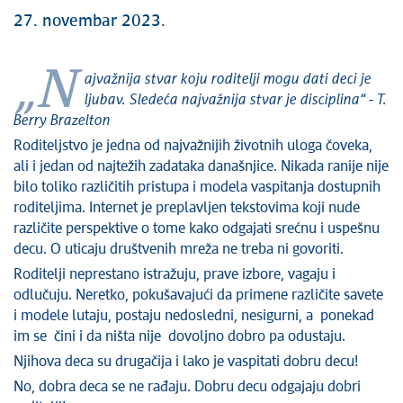
27. novembar 2023.
„N
ajvažnija stvar koju roditelji mogu dati deci je
ljubav. Sledeća najvažnija stvar je disciplina“ -
T.
Berry Brazelton
Roditeljstvo je jedna od najvažnijih životnih uloga čoveka,
ali i jedan od najtežih zadataka današnjice. Nikada ranije nije
bilo toliko različitih pristupa i modela vaspitanja dostupnih
roditeljima. Internet je preplavljen tekstovima koji nude
različite perspektive o tome kako odgajati srećnu i uspešnu
decu. O uticaju društvenih mreža ne treba ni govoriti.
Roditelji neprestano istražuju, prave izbore, vagaju i
odlučuju. Neretko, pokušavajući da primene različite savete
i modele lutaju, postaju nedosledni, nesigurni, a ponekad
im se čini i da ništa nije dovoljno dobro pa odustaju.
Njihova deca su drugačija i lako je vaspitati dobru decu!
No, dobra deca se ne rađaju. Dobru decu odgajaju dobri