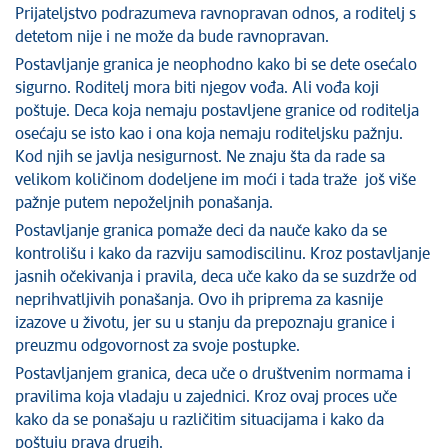
Prijateljstvo podrazumeva ravnopravan odnos, a roditelj s
detetom nije i ne može da bude ravnopravan.
Postavljanje granica je neophodno kako bi se dete osećalo
sigurno. Roditelj mora biti njegov vođa. Ali vođa koji
poštuje. Deca koja nemaju postavljene granice od roditelja
osećaju se isto kao i ona koja nemaju roditeljsku pažnju.
Kod njih se javlja nesigurnost. Ne znaju šta da rade sa
velikom količinom dodeljene im moći i tada traže još više
pažnje putem nepoželjnih ponašanja.
Postavljanje granica pomaže deci da nauče kako da se
kontrolišu i kako da razviju samodiscilinu. Kroz postavljanje
jasnih očekivanja i pravila, deca uče kako da se suzdrže od
neprihvatljivih ponašanja. Ovo ih priprema za kasnije
izazove u životu, jer su u stanju da prepoznaju granice i
preuzmu odgovornost za svoje postupke.
Postavljanjem granica, deca uče o društvenim normama i
pravilima koja vladaju u zajednici. Kroz ovaj proces uče
kako da se ponašaju u različitim situacijama i kako da
poštuju prava drugih.