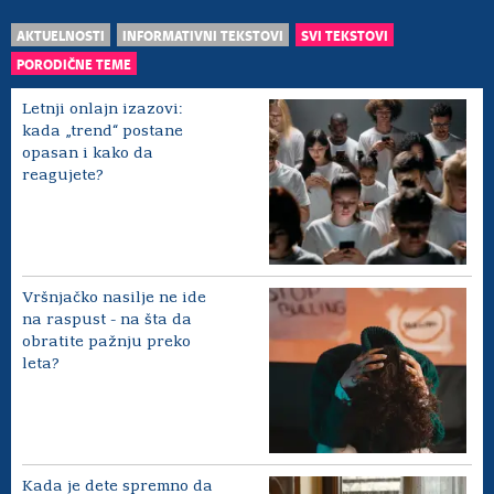
AKTUELNOSTI
INFORMATIVNI TEKSTOVI
SVI TEKSTOVI
PORODIČNE TEME
Letnji onlajn izazovi:
kada „trend“ postane
opasan i kako da
reagujete?
Vršnjačko nasilje ne ide
na raspust - na šta da
obratite pažnju preko
leta?
Kada je dete spremno da